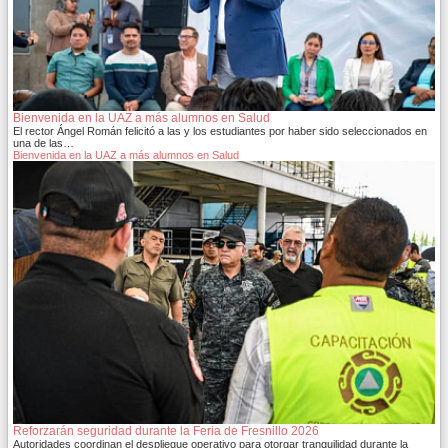
Bienvenida en la UAZ a más alumnos en Salud
El rector Ángel Román felicitó a las y los estudiantes por haber sido seleccionados en
una de las…
Bienvenida en la UAZ a más alumnos en Salud
Reforzarán seguridad durante la Feria de Fresnillo 2026
Autoridades coordinan el despliegue operativo para otorgar tranquilidad durante la