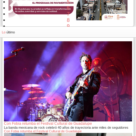
5
6
7
8
9
10
Lo
último
Con Fobia retumba el Festival Cultural de Guadalupe
La banda mexicana de rock celebró 40 años de trayectoria ante miles de seguidores
Con Fobia retumba el Festival Cultural de Guadalupe