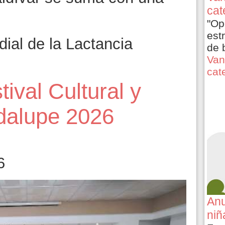
cat
"Op
est
al de la Lactancia
de 
e
Van
cat
ival Cultural y
adalupe 2026
6
Anu
niñ