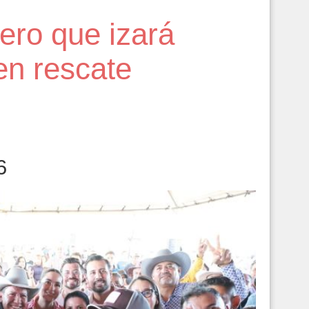
ero que izará
en rescate
6