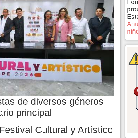
For
pro
Est
Anu
niñ
tas de diversos géneros
rio principal
estival Cultural y Artístico