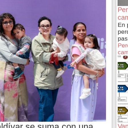
Per
cam
En 
per
pas
Per
cam
aldívar se suma con una
Van