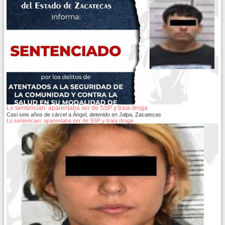
Lo sentencian: aparentaba ser de SSP y traía droga
Casi seis años de cárcel a Ángel, detenido en Jalpa, Zacatecas
Lo sentencian: aparentaba ser de SSP y traía droga