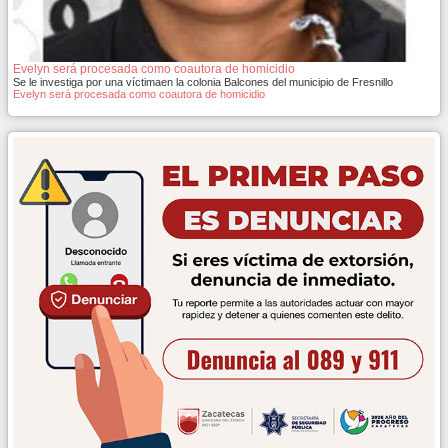
Evelyn será procesada como coautora de homicidio
Se le investiga por una víctimaen la colonia Balcones del municipio de Fresnillo
Evelyn será procesada como coautora de homicidio