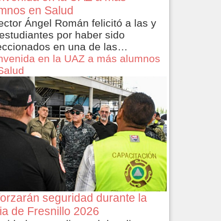
mnos en Salud
rector Ángel Román felicitó a las y
 estudiantes por haber sido
eccionados en una de las…
nvenida en la UAZ a más alumnos
Salud
orzarán seguridad durante la
ia de Fresnillo 2026