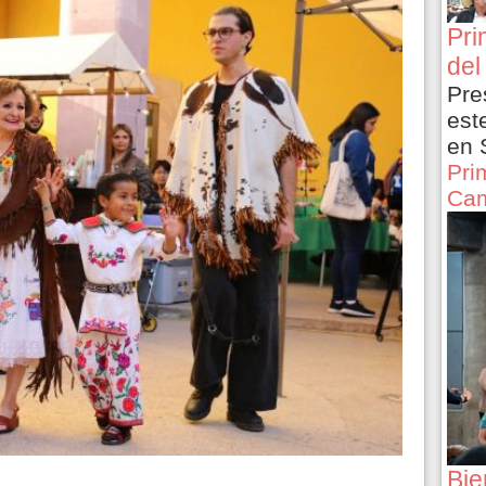
Pri
del
Pre
est
en 
Pri
Cam
Bie