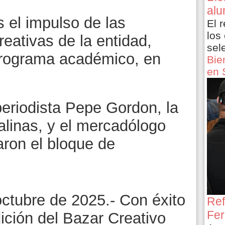
alu
s el impulso de las
El 
los
reativas de la entidad,
sel
programa académico, en
Bie
en 
periodista Pepe Gordon, la
alinas, y el mercadólogo
ron el bloque de
octubre de 2025.- Con éxito
Ref
Fer
dición del Bazar Creativo