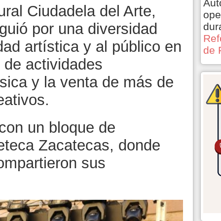
Aut
ural Ciudadela del Arte,
ope
guió por una diversidad
dur
Ref
ad artística y al público en
de 
o de actividades
ica y la venta de más de
ativos.
 con un bloque de
neteca Zacatecas, donde
ompartieron sus