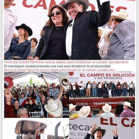
Anuncia David Monreal nueva etapa para fortalecer al campo zacatecano
El mandatario estatal presenta una ruta para fortalecer la productividad
Anuncia David Monreal nueva etapa para fortalecer al campo zacatecano