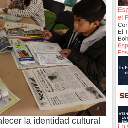
Esp
el 
Con
El 
Boh
Esp
Fes
lecer la identidad cultural
Lo 