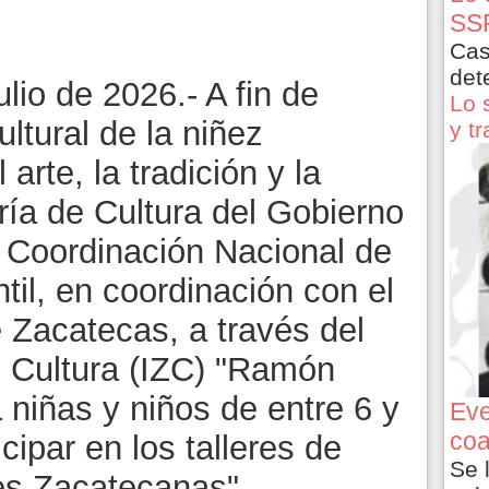
SSP
Cas
det
lio de 2026.- A fin de
Lo 
ultural de la niñez
y t
arte, la tradición y la
ría de Cultura del Gobierno
 Coordinación Nacional de
ntil, en coordinación con el
 Zacatecas, a través del
e Cultura (IZC) "Ramón
a niñas y niños de entre 6 y
Eve
coa
cipar en los talleres de
Se 
es Zacatecanas".