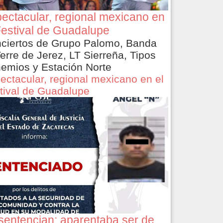
ectacular, regional mexicano en
Festival de Guadalupe
ciertos de Grupo Palomo, Banda
Terre de Jerez, LT Sierreña, Tipos
emios y Estación Norte
ectacular, regional mexicano en el
tival de Guadalupe
sentencian: aparentaba ser de