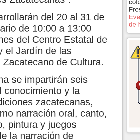
col
Fre
rrollarán del 20 al 31 de
Eve
de 
rario de 10:00 a 13:00
ones del Centro Estatal de
 el Jardín de las
to Zacatecano de Cultura.
a se impartirán seis
l conocimiento y la
adiciones zacatecanas,
mo narración oral, canto,
o, pintura y juegos
e la narración de