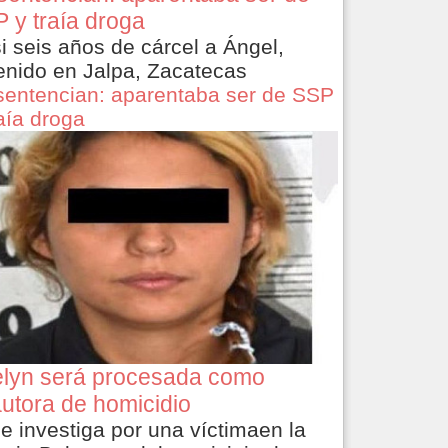
 y traía droga
i seis años de cárcel a Ángel,
enido en Jalpa, Zacatecas
sentencian: aparentaba ser de SSP
raía droga
lyn será procesada como
utora de homicidio
le investiga por una víctimaen la