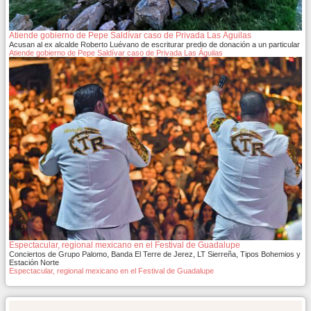
Atiende gobierno de Pepe Saldívar caso de Privada Las Águilas
Acusan al ex alcalde Roberto Luévano de escriturar predio de donación a un particular
Atiende gobierno de Pepe Saldívar caso de Privada Las Águilas
Espectacular, regional mexicano en el Festival de Guadalupe
Conciertos de Grupo Palomo, Banda El Terre de Jerez, LT Sierreña, Tipos Bohemios y
Estación Norte
Espectacular, regional mexicano en el Festival de Guadalupe