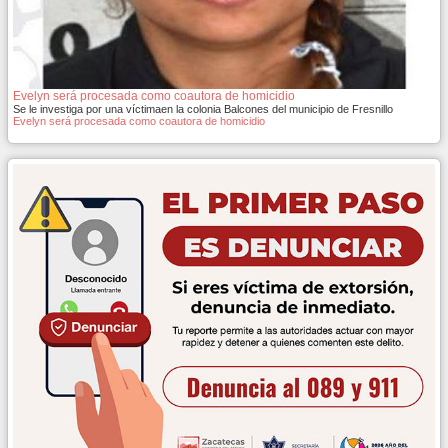
Evelyn será procesada como coautora de homicidio
Se le investiga por una víctimaen la colonia Balcones del municipio de Fresnillo
Evelyn será procesada como coautora de homicidio