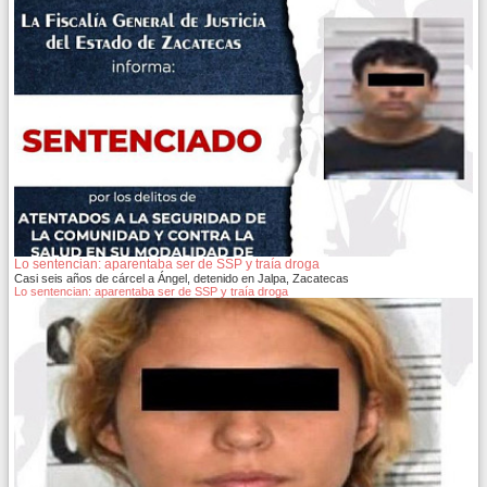
Lo sentencian: aparentaba ser de SSP y traía droga
Casi seis años de cárcel a Ángel, detenido en Jalpa, Zacatecas
Lo sentencian: aparentaba ser de SSP y traía droga