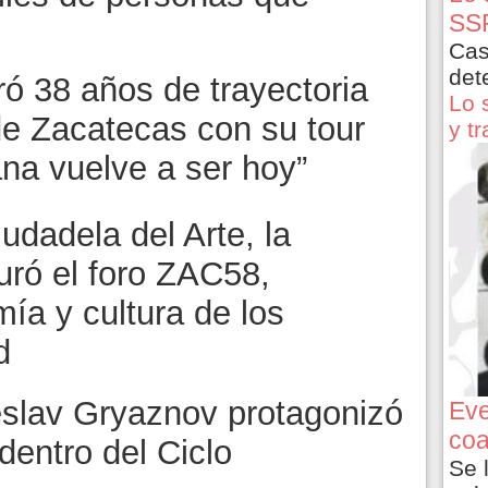
SSP
Cas
det
ró 38 años de trayectoria
Lo 
 de Zacatecas con su tour
y t
na vuelve a ser hoy”
udadela del Arte, la
uró el foro ZAC58,
ía y cultura de los
d
eslav Gryaznov protagonizó
Eve
coa
dentro del Ciclo
Se 