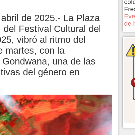
col
Fre
abril de 2025.- La Plaza
Eve
de 
 del Festival Cultural del
5, vibró al ritmo del
e martes, con la
e Gondwana, una de las
ivas del género en