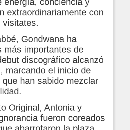
 energía, conciencia y
n extraordinariamente con
visitates.
Labbé, Gondwana ha
os más importantes de
ebut discográfico alcanzó
no, marcando el inicio de
la que han sabido mezclar
lidad.
o Original, Antonia y
gnorancia fueron coreados
ue abarrotaron la plaza,