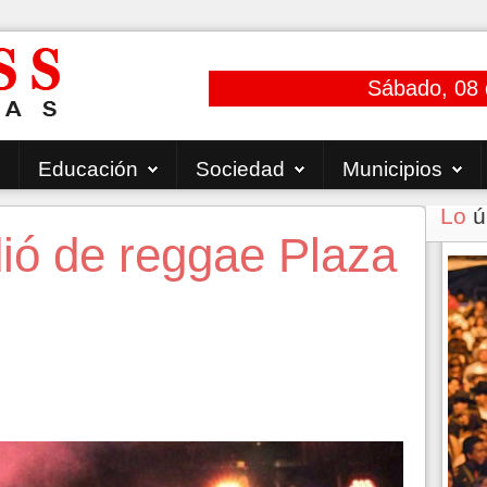
Sábado, 08 
Educación
Sociedad
Municipios
Lo
ú
ó de reggae Plaza