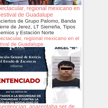
ectacular, regional mexicano en
Festival de Guadalupe
ciertos de Grupo Palomo, Banda
Terre de Jerez, LT Sierreña, Tipos
emios y Estación Norte
ectacular, regional mexicano en el
tival de Guadalupe
sentencian: aparentaba ser de