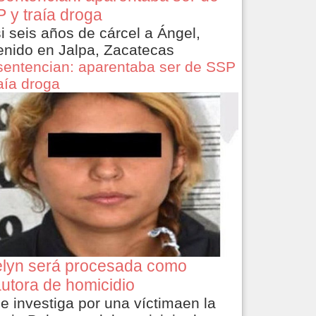
 y traía droga
i seis años de cárcel a Ángel,
enido en Jalpa, Zacatecas
sentencian: aparentaba ser de SSP
raía droga
lyn será procesada como
utora de homicidio
le investiga por una víctimaen la