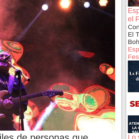
Esp
el 
Con
El 
Boh
Esp
Fes
iles de personas que
Lo 