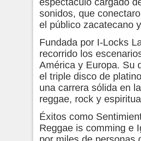
espectáculo cargado de
sonidos, que conectaro
el público zacatecano y 
Fundada por I-Locks 
recorrido los escenari
América y Europa. Su d
el triple disco de plati
una carrera sólida en 
reggae, rock y espiritua
Éxitos como Sentimient
Reggae is comming e I
por miles de personas q