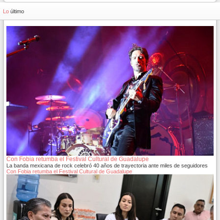
Lo
último
Con Fobia retumba el Festival Cultural de Guadalupe
La banda mexicana de rock celebró 40 años de trayectoria ante miles de seguidores
Con Fobia retumba el Festival Cultural de Guadalupe