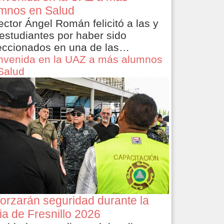
mnos en Salud
rector Ángel Román felicitó a las y
 estudiantes por haber sido
eccionados en una de las…
nvenida en la UAZ a más alumnos
Salud
orzarán seguridad durante la
ia de Fresnillo 2026