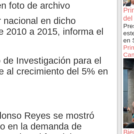
en foto de archivo
Pri
del
r nacional en dicho
Pre
 2010 a 2015, informa el
est
en 
Pri
Cam
 de Investigación para el
e al crecimiento del 5% en
Alonso Reyes se mostró
to en la demanda de
Bie