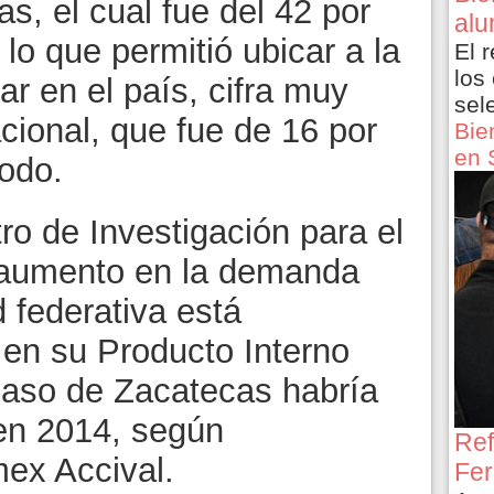
s, el cual fue del 42 por
alu
lo que permitió ubicar a la
El 
los
ar en el país, cifra muy
sel
cional, que fue de 16 por
Bie
en 
iodo.
ro de Investigación para el
l aumento en la demanda
d federativa está
 en su Producto Interno
 caso de Zacatecas habría
 en 2014, según
Ref
ex Accival.
Fer