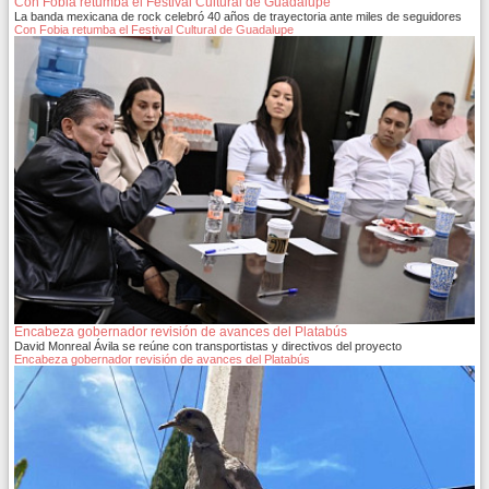
Con Fobia retumba el Festival Cultural de Guadalupe
La banda mexicana de rock celebró 40 años de trayectoria ante miles de seguidores
Con Fobia retumba el Festival Cultural de Guadalupe
Encabeza gobernador revisión de avances del Platabús
David Monreal Ávila se reúne con transportistas y directivos del proyecto
Encabeza gobernador revisión de avances del Platabús