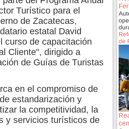
 parte del Programa Anual
Fer
tor Turístico para el
Aut
ierno de Zacatecas,
ope
dur
atario estatal David
Ref
el curso de capacitación
de 
l Cliente", dirigido a
ación de Guías de Turistas
arca en el compromiso de
 de estandarización y
tizar la competitividad, la
Rea
 y servicios turísticos de
cen