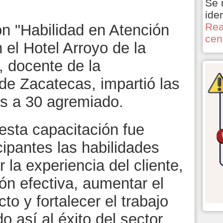
Se 
ide
Rea
ón "Habilidad en Atención
cen
n el Hotel Arroyo de la
, docente de la
e Zacatecas, impartió las
s a 30 agremiado.
 esta capacitación fue
icipantes las habilidades
 la experiencia del cliente,
ón efectiva, aumentar el
to y fortalecer el trabajo
o así al éxito del sector