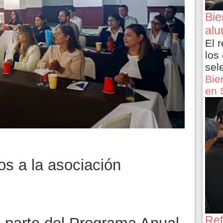
Bie
alu
El 
los
sel
Bie
en 
os a la asociación
Ref