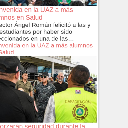
nvenida en la UAZ a más
mnos en Salud
rector Ángel Román felicitó a las y
 estudiantes por haber sido
eccionados en una de las…
nvenida en la UAZ a más alumnos
Salud
orzarán seguridad durante la