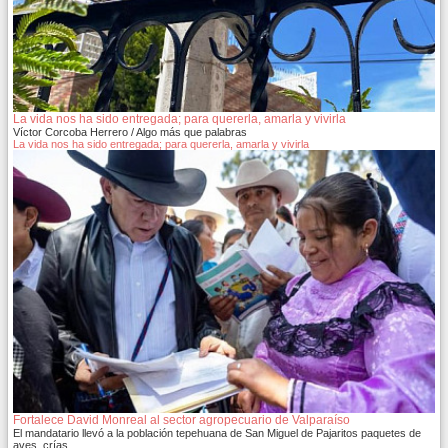
La vida nos ha sido entregada; para quererla, amarla y vivirla
Víctor Corcoba Herrero / Algo más que palabras
La vida nos ha sido entregada; para quererla, amarla y vivirla
Fortalece David Monreal al sector agropecuario de Valparaíso
El mandatario llevó a la población tepehuana de San Miguel de Pajaritos paquetes de
aves, crías…