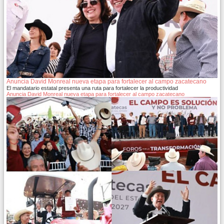
Anuncia David Monreal nueva etapa para fortalecer al campo zacatecano
El mandatario estatal presenta una ruta para fortalecer la productividad
Anuncia David Monreal nueva etapa para fortalecer al campo zacatecano