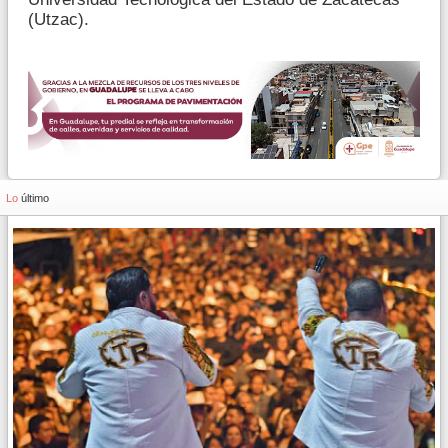
(Utzac).
Lo
último