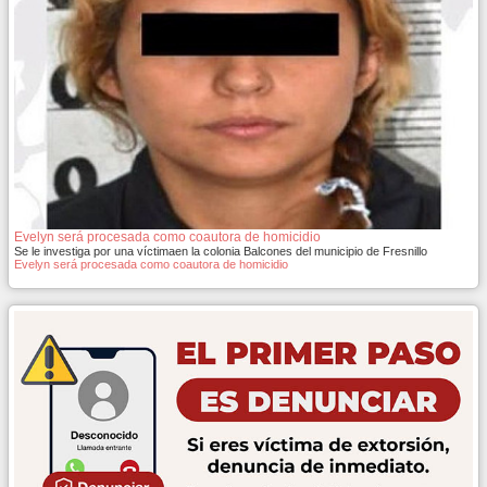
Evelyn será procesada como coautora de homicidio
Se le investiga por una víctimaen la colonia Balcones del municipio de Fresnillo
Evelyn será procesada como coautora de homicidio