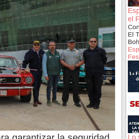
Esp
el 
Con
El 
Boh
Esp
Fes
ra garantizar la seguridad
Lo 