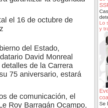
SSP
Cas
det
atal el 16 de octubre de
Lo 
z
y t
bierno del Estado,
datario David Monreal
 detalles de la Carrera
u 75 aniversario, estará
Eve
os de comunicación, el
coa
, Le Roy Barragán Ocampo,
Se 