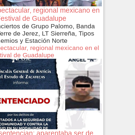
ectacular, regional mexicano en
Festival de Guadalupe
ciertos de Grupo Palomo, Banda
Terre de Jerez, LT Sierreña, Tipos
emios y Estación Norte
ectacular, regional mexicano en el
tival de Guadalupe
sentencian: aparentaba ser de