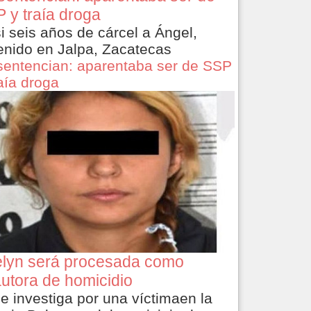
 y traía droga
i seis años de cárcel a Ángel,
enido en Jalpa, Zacatecas
sentencian: aparentaba ser de SSP
raía droga
lyn será procesada como
utora de homicidio
le investiga por una víctimaen la