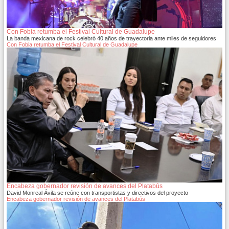
Con Fobia retumba el Festival Cultural de Guadalupe
La banda mexicana de rock celebró 40 años de trayectoria ante miles de seguidores
Con Fobia retumba el Festival Cultural de Guadalupe
Encabeza gobernador revisión de avances del Platabús
David Monreal Ávila se reúne con transportistas y directivos del proyecto
Encabeza gobernador revisión de avances del Platabús