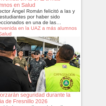
mnos en Salud
rector Ángel Román felicitó a las y
 estudiantes por haber sido
eccionados en una de las…
nvenida en la UAZ a más alumnos
Salud
orzarán seguridad durante la
ia de Fresnillo 2026