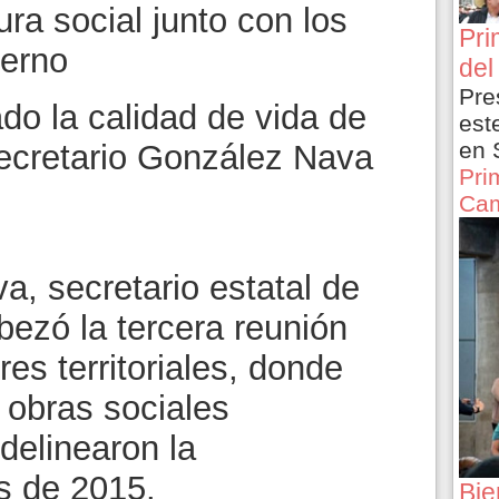
tura social junto con los
Pri
erno
del
Pre
do la calidad de vida de
est
en 
 secretario González Nava
Pri
Cam
, secretario estatal de
bezó la tercera reunión
es territoriales, donde
 obras sociales
delinearon la
s de 2015.
Bie