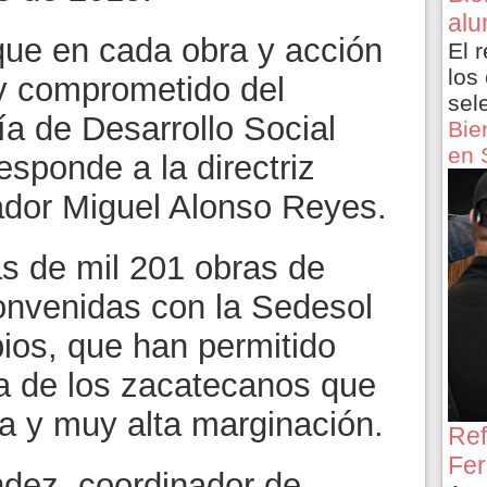
alu
ue en cada obra y acción
El 
los
 y comprometido del
sel
ía de Desarrollo Social
Bie
en 
esponde a la directriz
ador Miguel Alonso Reyes.
 de mil 201 obras de
convenidas con la Sedesol
pios, que han permitido
da de los zacatecanos que
ta y muy alta marginación.
Ref
Fer
dez, coordinador de