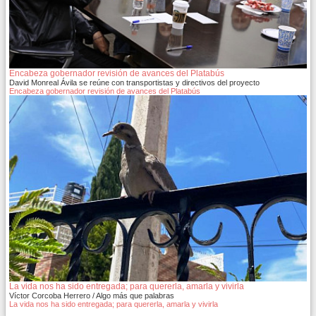
Encabeza gobernador revisión de avances del Platabús
David Monreal Ávila se reúne con transportistas y directivos del proyecto
Encabeza gobernador revisión de avances del Platabús
La vida nos ha sido entregada; para quererla, amarla y vivirla
Víctor Corcoba Herrero / Algo más que palabras
La vida nos ha sido entregada; para quererla, amarla y vivirla