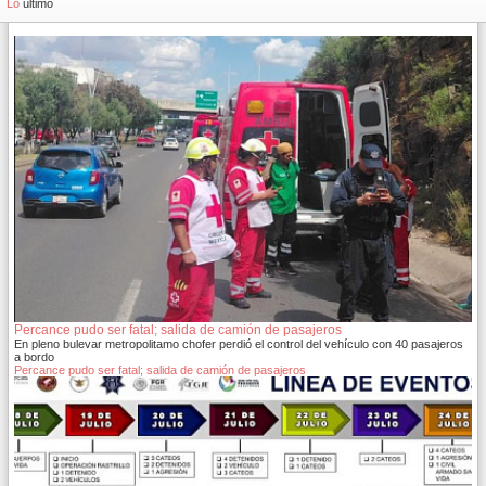
Lo
último
Percance pudo ser fatal; salida de camión de pasajeros
En pleno bulevar metropolitamo chofer perdió el control del vehículo con 40 pasajeros
a bordo
Percance pudo ser fatal; salida de camión de pasajeros