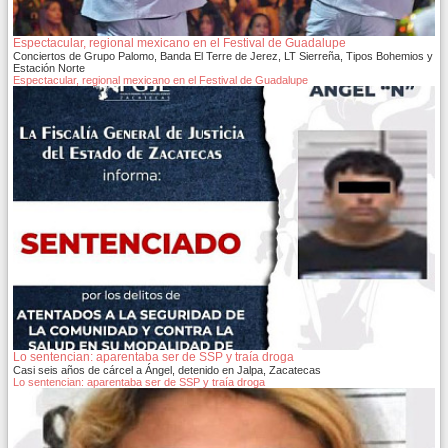
Espectacular, regional mexicano en el Festival de Guadalupe
Conciertos de Grupo Palomo, Banda El Terre de Jerez, LT Sierreña, Tipos Bohemios y
Estación Norte
Espectacular, regional mexicano en el Festival de Guadalupe
Lo sentencian: aparentaba ser de SSP y traía droga
Casi seis años de cárcel a Ángel, detenido en Jalpa, Zacatecas
Lo sentencian: aparentaba ser de SSP y traía droga