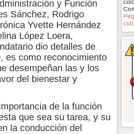
dministración y Función
col
Com
res Sánchez, Rodrigo
Peg
rónica Yvette Hernández
col
lina López Loera,
datario dio detalles de
o, es como reconocimiento
que desempeñan las y los
avor del bienestar y
 importancia de la función
sta que sea su tarea, y su
en la conducción del