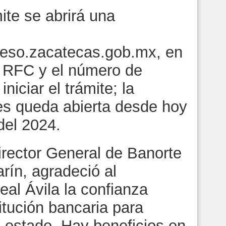
ite se abrirá una
reso.zacatecas.gob.mx, en
l RFC y el número de
niciar el trámite; la
des queda abierta desde hoy
del 2024.
irector General de Banorte
rín, agradeció al
al Ávila la confianza
itución bancaria para
el estado. Hay beneficios en