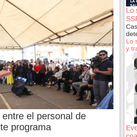
Lo 
SSP
Cas
det
Lo 
y t
 entre el personal de
ste programa
Eve
coa