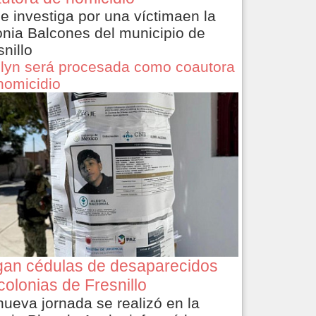
le investiga por una víctimaen la
onia Balcones del municipio de
snillo
lyn será procesada como coautora
homicidio
an cédulas de desaparecidos
colonias de Fresnillo
nueva jornada se realizó en la