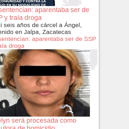
sentencian: aparentaba ser de
 y traía droga
i seis años de cárcel a Ángel,
enido en Jalpa, Zacatecas
sentencian: aparentaba ser de SSP
raía droga
lyn será procesada como
utora de homicidio