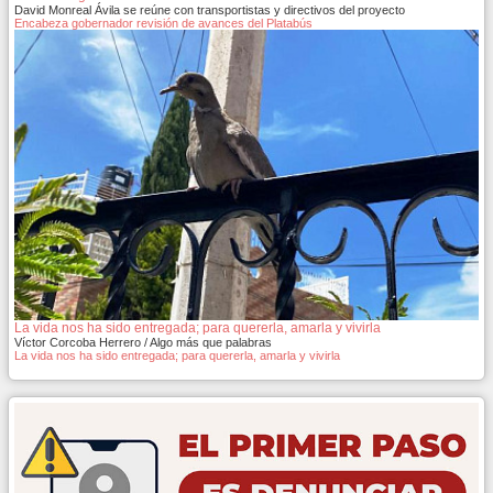
David Monreal Ávila se reúne con transportistas y directivos del proyecto
Encabeza gobernador revisión de avances del Platabús
La vida nos ha sido entregada; para quererla, amarla y vivirla
Víctor Corcoba Herrero / Algo más que palabras
La vida nos ha sido entregada; para quererla, amarla y vivirla