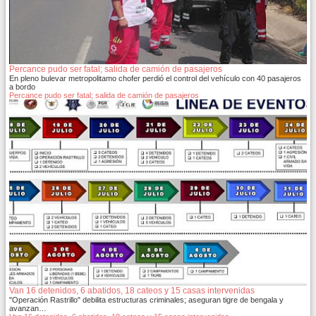
Percance pudo ser fatal; salida de camión de pasajeros
En pleno bulevar metropolitamo chofer perdió el control del vehículo con 40 pasajeros
a bordo
Percance pudo ser fatal; salida de camión de pasajeros
Van 16 detenidos, 6 abatidos, 18 cateos y 15 casas intervenidas
"Operación Rastrillo" debilita estructuras criminales; aseguran tigre de bengala y
avanzan…