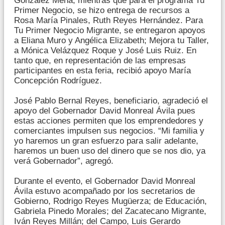
González Mena; mientras que para el programa Tu
Primer Negocio, se hizo entrega de recursos a
Rosa María Pinales, Ruth Reyes Hernández. Para
Tu Primer Negocio Migrante, se entregaron apoyos
a Eliana Muro y Angélica Elizabeth; Mejora tu Taller,
a Mónica Velázquez Roque y José Luis Ruiz. En
tanto que, en representación de las empresas
participantes en esta feria, recibió apoyo María
Concepción Rodríguez.
José Pablo Bernal Reyes, beneficiario, agradeció el
apoyo del Gobernador David Monreal Ávila pues
estas acciones permiten que los emprendedores y
comerciantes impulsen sus negocios. “Mi familia y
yo haremos un gran esfuerzo para salir adelante,
haremos un buen uso del dinero que se nos dio, ya
verá Gobernador”, agregó.
Durante el evento, el Gobernador David Monreal
Ávila estuvo acompañado por los secretarios de
Gobierno, Rodrigo Reyes Mugüerza; de Educación,
Gabriela Pinedo Morales; del Zacatecano Migrante,
Iván Reyes Millán; del Campo, Luis Gerardo