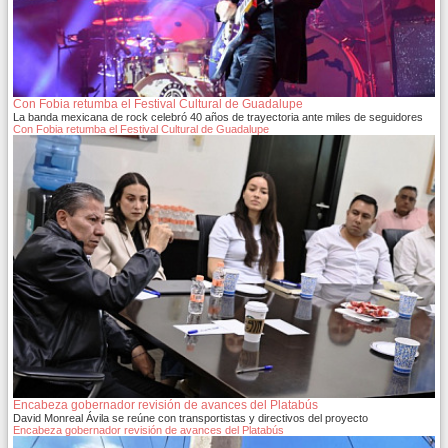
Con Fobia retumba el Festival Cultural de Guadalupe
La banda mexicana de rock celebró 40 años de trayectoria ante miles de seguidores
Con Fobia retumba el Festival Cultural de Guadalupe
Encabeza gobernador revisión de avances del Platabús
David Monreal Ávila se reúne con transportistas y directivos del proyecto
Encabeza gobernador revisión de avances del Platabús