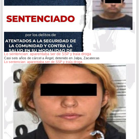
Lo sentencian: aparentaba ser de SSP y traía droga
Casi seis años de cárcel a Ángel, detenido en Jalpa, Zacatecas
Lo sentencian: aparentaba ser de SSP y traía droga