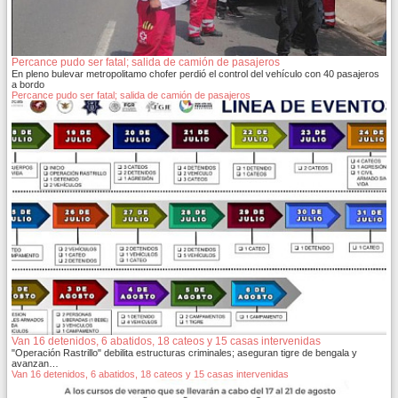
Percance pudo ser fatal; salida de camión de pasajeros
En pleno bulevar metropolitamo chofer perdió el control del vehículo con 40 pasajeros
a bordo
Percance pudo ser fatal; salida de camión de pasajeros
Van 16 detenidos, 6 abatidos, 18 cateos y 15 casas intervenidas
"Operación Rastrillo" debilita estructuras criminales; aseguran tigre de bengala y
avanzan…
Van 16 detenidos, 6 abatidos, 18 cateos y 15 casas intervenidas