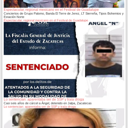
Espectacular, regional mexicano en el Festival de Guadalupe
Conciertos de Grupo Palomo, Banda El Terre de Jerez, LT Sierreña, Tipos Bohemios y
Estación Norte
Espectacular, regional mexicano en el Festival de Guadalupe
Lo sentencian: aparentaba ser de SSP y traía droga
Casi seis años de cárcel a Ángel, detenido en Jalpa, Zacatecas
Lo sentencian: aparentaba ser de SSP y traía droga