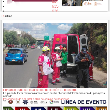
634
635
636
637
Lo
último
Percance pudo ser fatal; salida de camión de pasajeros
En pleno bulevar metropolitamo chofer perdió el control del vehículo con 40 pasajeros
a bordo
Percance pudo ser fatal; salida de camión de pasajeros