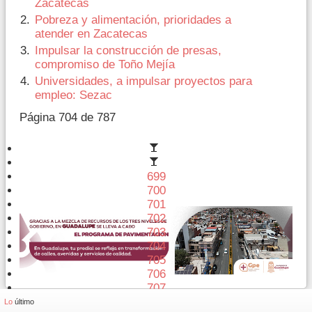
Zacatecas
Pobreza y alimentación, prioridades a
atender en Zacatecas
Impulsar la construcción de presas,
compromiso de Toño Mejía
Universidades, a impulsar proyectos para
empleo: Sezac
Página 704 de 787
699
700
701
702
703
704
705
706
707
708
Lo
último