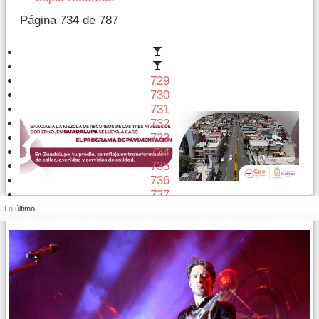
Página 734 de 787
729
730
731
732
733
734
735
736
737
738
Lo
último