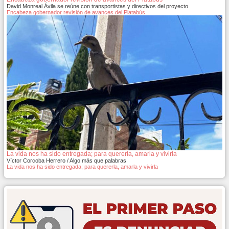
David Monreal Ávila se reúne con transportistas y directivos del proyecto
Encabeza gobernador revisión de avances del Platabús
La vida nos ha sido entregada; para quererla, amarla y vivirla
Víctor Corcoba Herrero / Algo más que palabras
La vida nos ha sido entregada; para quererla, amarla y vivirla