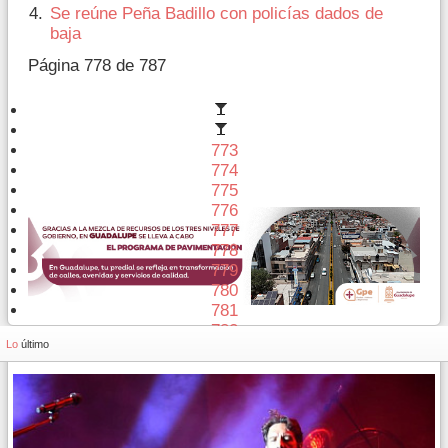
Se reúne Peña Badillo con policías dados de
baja
Página 778 de 787
773
774
775
776
777
778
779
780
781
782
Lo
último