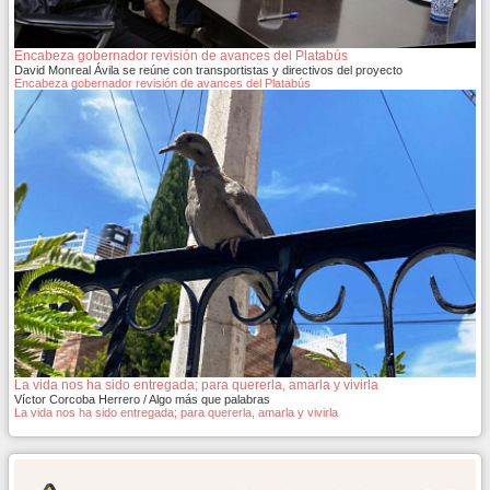
Encabeza gobernador revisión de avances del Platabús
David Monreal Ávila se reúne con transportistas y directivos del proyecto
Encabeza gobernador revisión de avances del Platabús
La vida nos ha sido entregada; para quererla, amarla y vivirla
Víctor Corcoba Herrero / Algo más que palabras
La vida nos ha sido entregada; para quererla, amarla y vivirla