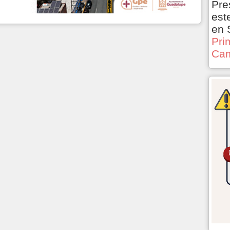
Pre
est
en 
Pri
Cam