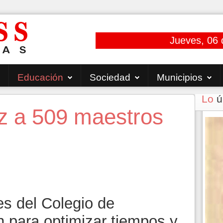
Jueves, 06 
Educación
Sociedad
Municipios
Lo
ú
z a 509 maestros
s del Colegio de
n para optimizar tiempos y