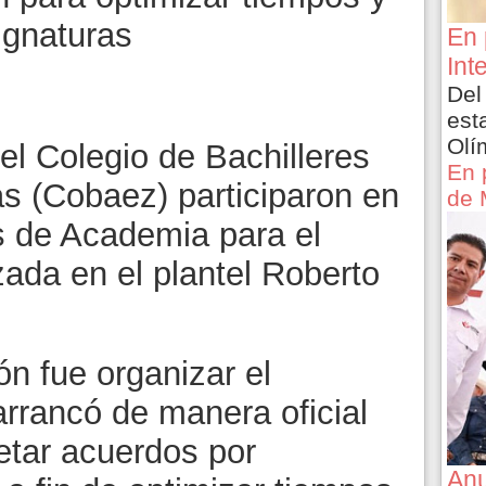
signaturas
En 
Int
Del
est
Olí
l Colegio de Bachilleres
En 
s (Cobaez) participaron en
de 
s de Academia para el
ada en el plantel Roberto
o.
ón fue organizar el
rrancó de manera oficial
etar acuerdos por
Anu