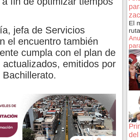
a fin de optimizar tiempos
par
zac
El 
a, jefa de Servicios
rut
Anu
n el encuentro también
par
ente cumpla con el plan de
 actualizados, emitidos por
 Bachillerato.
Pri
del