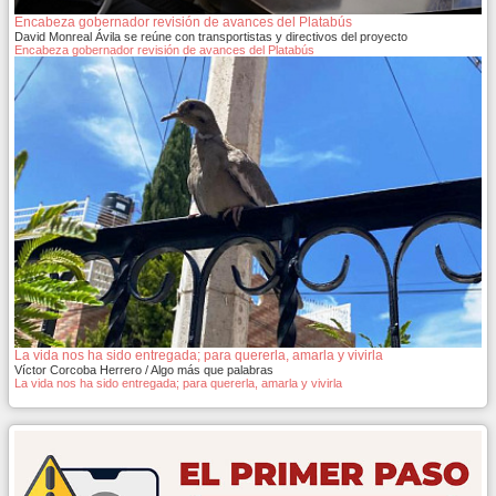
Encabeza gobernador revisión de avances del Platabús
David Monreal Ávila se reúne con transportistas y directivos del proyecto
Encabeza gobernador revisión de avances del Platabús
La vida nos ha sido entregada; para quererla, amarla y vivirla
Víctor Corcoba Herrero / Algo más que palabras
La vida nos ha sido entregada; para quererla, amarla y vivirla