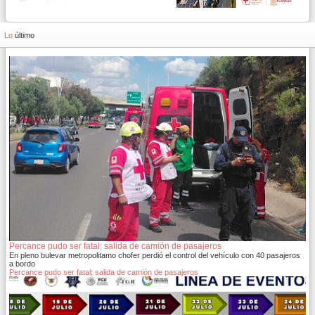
Lo
último
Percance pudo ser fatal; salida de camión de pasajeros
En pleno bulevar metropolitamo chofer perdió el control del vehículo con 40 pasajeros
a bordo
Percance pudo ser fatal; salida de camión de pasajeros