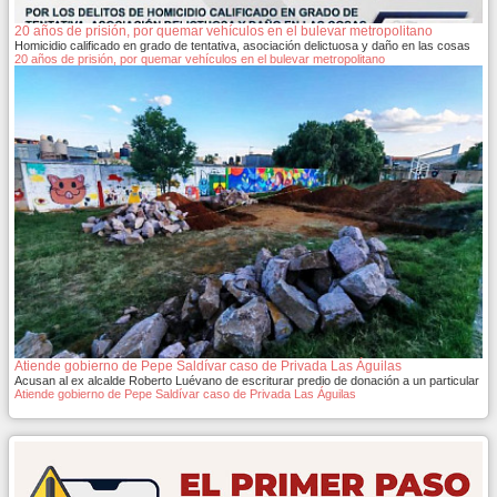
20 años de prisión, por quemar vehículos en el bulevar metropolitano
Homicidio calificado en grado de tentativa, asociación delictuosa y daño en las cosas
20 años de prisión, por quemar vehículos en el bulevar metropolitano
Atiende gobierno de Pepe Saldívar caso de Privada Las Águilas
Acusan al ex alcalde Roberto Luévano de escriturar predio de donación a un particular
Atiende gobierno de Pepe Saldívar caso de Privada Las Águilas