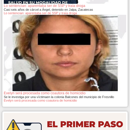
Lo sentencian: aparentaba ser de SSP y traía droga
Casi seis años de cárcel a Ángel, detenido en Jalpa, Zacatecas
Lo sentencian: aparentaba ser de SSP y traía droga
Evelyn será procesada como coautora de homicidio
Se le investiga por una víctimaen la colonia Balcones del municipio de Fresnillo
Evelyn será procesada como coautora de homicidio