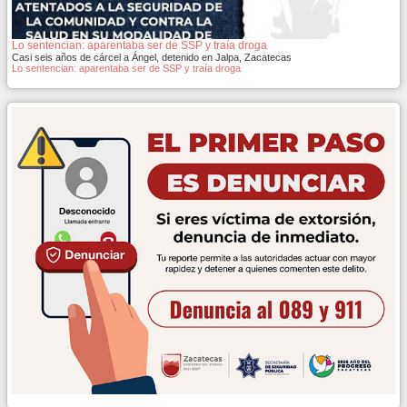
Lo sentencian: aparentaba ser de SSP y traía droga
Casi seis años de cárcel a Ángel, detenido en Jalpa, Zacatecas
Lo sentencian: aparentaba ser de SSP y traía droga