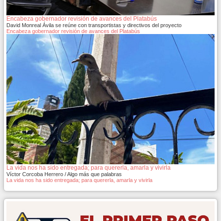
Encabeza gobernador revisión de avances del Platabús
David Monreal Ávila se reúne con transportistas y directivos del proyecto
Encabeza gobernador revisión de avances del Platabús
La vida nos ha sido entregada; para quererla, amarla y vivirla
Víctor Corcoba Herrero / Algo más que palabras
La vida nos ha sido entregada; para quererla, amarla y vivirla