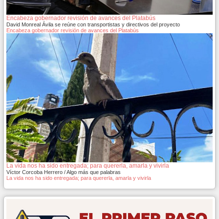
Encabeza gobernador revisión de avances del Platabús
David Monreal Ávila se reúne con transportistas y directivos del proyecto
Encabeza gobernador revisión de avances del Platabús
La vida nos ha sido entregada; para quererla, amarla y vivirla
Víctor Corcoba Herrero / Algo más que palabras
La vida nos ha sido entregada; para quererla, amarla y vivirla