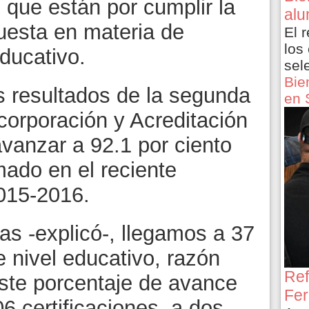
 que están por cumplir la
alu
uesta en materia de
El 
los
ducativo.
sel
Bie
os resultados de la segunda
en 
corporación y Acreditación
vanzar a 92.1 por ciento
mado en el reciente
2015-2016.
as -explicó-, llegamos a 37
 nivel educativo, razón
Ref
este porcentaje de avance
Fer
06 certificaciones, a dos