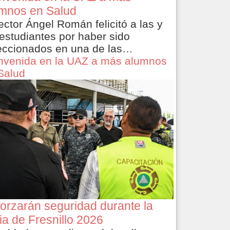
mnos en Salud
rector Ángel Román felicitó a las y
 estudiantes por haber sido
eccionados en una de las…
nvenida en la UAZ a más alumnos
Salud
orzarán seguridad durante la
ia de Fresnillo 2026