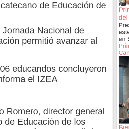
Zacatecano de Educación de
Pri
del
Pre
 Jornada Nacional de
est
en 
ación permitió avanzar al
Pri
Cam
 706 educandos concluyeron
informa el IZEA
 Romero, director general
no de Educación de los
Bie