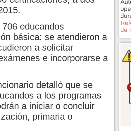
Aut
2015.
ope
dur
Ref
il 706 educandos
de 
ón básica; se atendieron a
udieron a solicitar
 exámenes e incorporarse a
ncionario detalló que se
ducandos a los programas
drán a iniciar o concluir
ización, primaria o