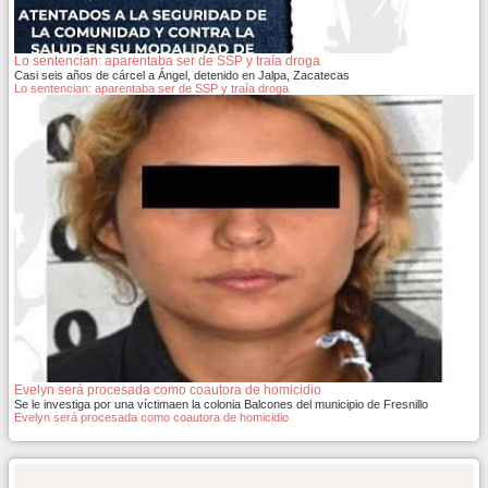
Lo sentencian: aparentaba ser de SSP y traía droga
Casi seis años de cárcel a Ángel, detenido en Jalpa, Zacatecas
Lo sentencian: aparentaba ser de SSP y traía droga
Evelyn será procesada como coautora de homicidio
Se le investiga por una víctimaen la colonia Balcones del municipio de Fresnillo
Evelyn será procesada como coautora de homicidio