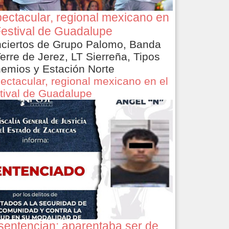
ectacular, regional mexicano en
Festival de Guadalupe
ciertos de Grupo Palomo, Banda
Terre de Jerez, LT Sierreña, Tipos
emios y Estación Norte
ectacular, regional mexicano en el
tival de Guadalupe
sentencian: aparentaba ser de