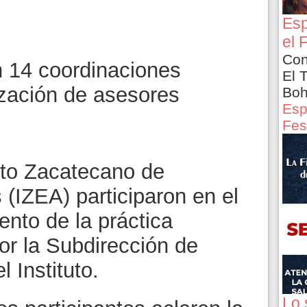
Esp
el 
Con
n 14 coordinaciones
El 
ización de asesores
Boh
Esp
Fes
tuto Zacatecano de
(IZEA) participaron en el
iento de la práctica
or la Subdirección de
 Instituto.
Lo 