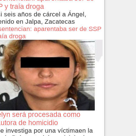
 y traía droga
i seis años de cárcel a Ángel,
enido en Jalpa, Zacatecas
sentencian: aparentaba ser de SSP
raía droga
lyn será procesada como
utora de homicidio
le investiga por una víctimaen la