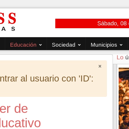
Sábado, 08 
Educación
Sociedad
Municipios
Lo
ú
×
rar al usuario con 'ID':
ler de
ducativo