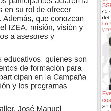
os participantes aclaren la
SSP
s en su rol de ofrecer
Cas
s. Además, que conozcan
det
Lo 
del IZEA, misión, visión y
y t
rlos a asesores y
s educativos, quienes son
entos de formación para
 participan en la Campaña
ción y los programas
Eve
coa
Se 
aller, José Manuel