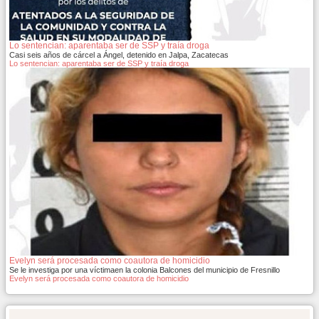
Lo sentencian: aparentaba ser de SSP y traía droga
Casi seis años de cárcel a Ángel, detenido en Jalpa, Zacatecas
Lo sentencian: aparentaba ser de SSP y traía droga
Evelyn será procesada como coautora de homicidio
Se le investiga por una víctimaen la colonia Balcones del municipio de Fresnillo
Evelyn será procesada como coautora de homicidio