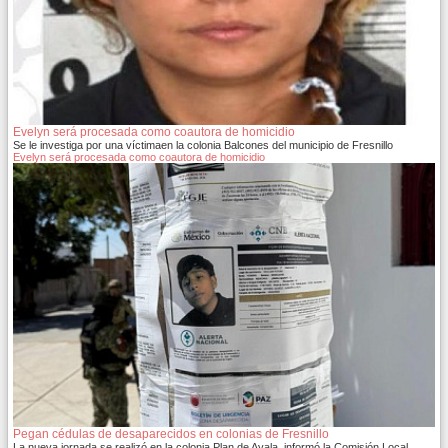
Evelyn será procesada como coautora de homicidio
Se le investiga por una víctimaen la colonia Balcones del municipio de Fresnillo
Evelyn será procesada como coautora de homicidio
Pegan cédulas de desaparecidos en colonias de Fresnillo
La nueva jornada se realizó en la colonia Plan de Ayala, informó la Comisión Local