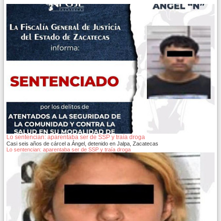
Lo sentencian: aparentaba ser de SSP y traía droga
Casi seis años de cárcel a Ángel, detenido en Jalpa, Zacatecas
Lo sentencian: aparentaba ser de SSP y traía droga