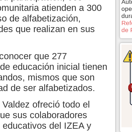
Aut
omunitaria atienden a 300
ope
dur
o de alfabetización,
Ref
des que realizan en sus
de 
 conocer que 277
e educación inicial tienen
candos, mismos que son
ad de ser alfabetizados.
 Valdez ofreció todo el
que sus colaboradores
 educativos del IZEA y