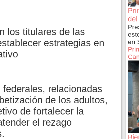
Pri
del
Pre
 los titulares de las
est
stablecer estrategias en
en 
Pri
ativo
Cam
 federales, relacionadas
betización de los adultos,
tivo de fortalecer la
 atender el rezago
s.
Bie