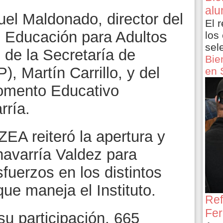
alu
uel Maldonado, director del
El 
e Educación para Adultos
los
sel
 de la Secretaría de
Bie
, Martín Carrillo, y del
en 
omento Educativo
rría.
IZEA reiteró la apertura y
havarría Valdez para
fuerzos en los distintos
ue maneja el Instituto.
Ref
Fer
su participación, 665