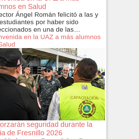
mnos en Salud
rector Ángel Román felicitó a las y
 estudiantes por haber sido
eccionados en una de las…
nvenida en la UAZ a más alumnos
Salud
orzarán seguridad durante la
ia de Fresnillo 2026