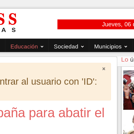
Jueves, 06 
Educación
Sociedad
Municipios
Lo
ú
×
rar al usuario con 'ID':
aña para abatir el