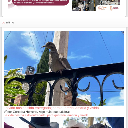
Lo
último
La vida nos ha sido entregada; para quererla, amarla y vivirla
Víctor Corcoba Herrero / Algo más que palabras
La vida nos ha sido entregada; para quererla, amarla y vivirla