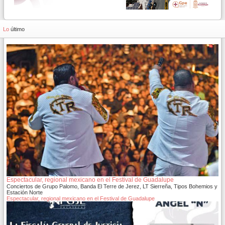
Lo
último
Espectacular, regional mexicano en el Festival de Guadalupe
Conciertos de Grupo Palomo, Banda El Terre de Jerez, LT Sierreña, Tipos Bohemios y
Estación Norte
Espectacular, regional mexicano en el Festival de Guadalupe