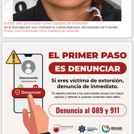
Evelyn será procesada como coautora de homicidio
Se le investiga por una víctimaen la colonia Balcones del municipio de Fresnillo
Evelyn será procesada como coautora de homicidio