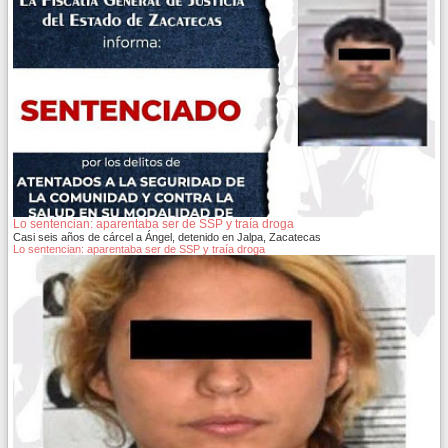
Lo sentencian: aparentaba ser de SSP y traía droga
Casi seis años de cárcel a Ángel, detenido en Jalpa, Zacatecas
Lo sentencian: aparentaba ser de SSP y traía droga